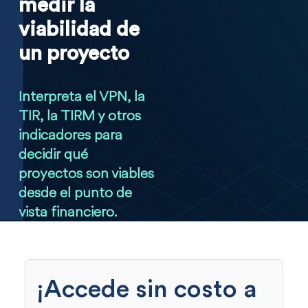
medir la
viabilidad de
un proyecto
Interpreta el VPN, la
TIR, la TIRM y otros
indicadores para
decidir qué
proyectos son viables
desde el punto de
vista financiero.
¡Accede sin costo a