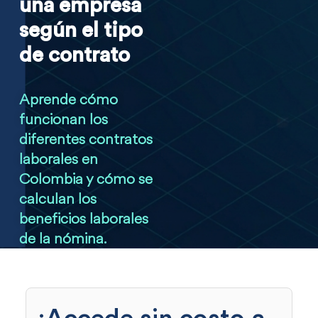
una empresa
según el tipo
de contrato
Aprende cómo
funcionan los
diferentes contratos
laborales en
Colombia y cómo se
calculan los
beneficios laborales
de la nómina.