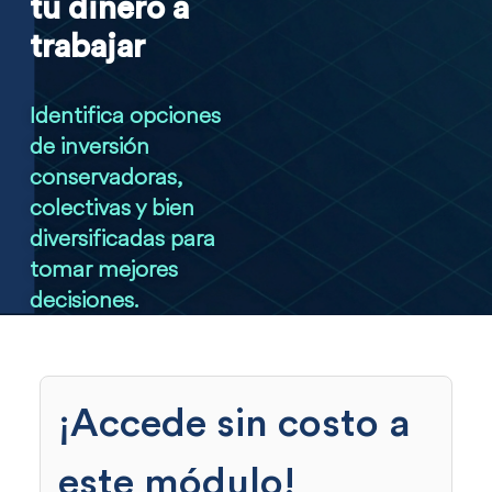
tu dinero a
trabajar
Identifica opciones
de inversión
conservadoras,
colectivas y bien
diversificadas para
tomar mejores
decisiones.
¡Accede sin costo a
este módulo!