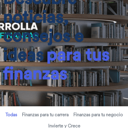
noticias,
consejos e
ideas
para tus
finanzas
Todas
Finanzas para tu carrera
Finanzas para tu negocio
Invierte y Crece