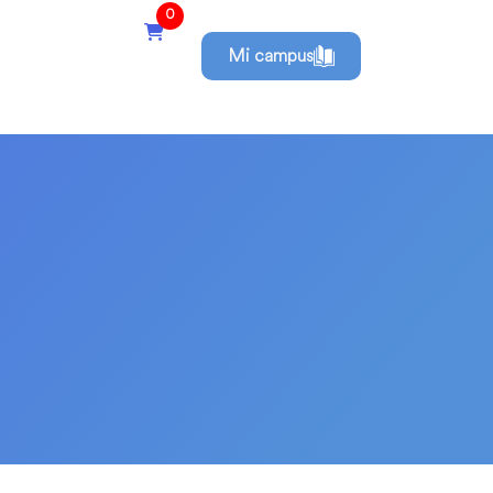
0
Mi campus