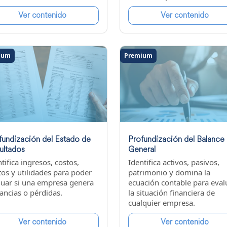
Ver contenido
Ver contenido
ium
Premium
fundización del Estado de
Profundización del Balance
ultados
General
tifica ingresos, costos,
Identifica activos, pasivos,
tos y utilidades para poder
patrimonio y domina la
luar si una empresa genera
ecuación contable para eval
ancias o pérdidas.
la situación financiera de
cualquier empresa.
Ver contenido
Ver contenido